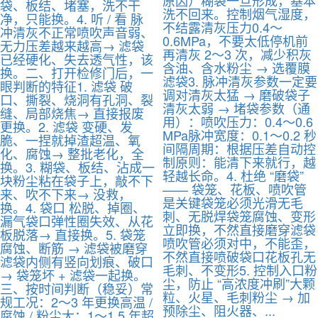
原因）糊袋一旦形成，基本
袋、板结、堵塞，洗不干
洗不回来。控制烟气湿度，
净，只能换。4. 听 / 看 脉
不结露清灰压力0.4～
冲清灰不正常喷吹声音弱、
0.6MPa，不要太低停机前
无力压差越来越高→ 滤袋
再清灰 2～3 次，减少积灰
已经硬化、失去透气性，该
含油、含水粉尘 → 选覆膜
换。二、打开检修门后，一
滤袋3. 脉冲清灰参数一定要
眼判断的特征1. 滤袋 破
调对清灰太猛 → 磨破袋子
口、撕裂、烧洞有孔洞、裂
清灰太弱 → 堵袋参数（通
缝、局部烧焦→ 直接报废
用）：喷吹压力：0.4～0.6
更换。2. 滤袋 变硬、发
MPa脉冲宽度：0.1～0.2 秒
脆、一捏就掉渣超温、氧
间隔周期：根据压差自动控
化、腐蚀→ 整批老化，全
制原则：能清下来就行，越
换。3. 糊袋、板结、沾成一
轻越长命。4. 杜绝 “磨袋”
块粉尘粘在袋子上，敲不下
—— 袋笼、花板、喷吹管
来、吹不下来→ 没救，
是关键袋笼必须光滑无毛
换。4. 袋口 松脱、掉圈、
刺、无脱焊袋笼腐蚀、变形
漏气袋口弹性圈失效、从花
立即换，不然直接磨穿滤袋
板脱落→ 直接换。5. 袋笼
喷吹管必须对中，不能歪，
腐蚀、断筋 → 滤袋被磨穿
不然直接喷破袋口花板孔无
滤袋内侧有竖向划痕、破口
毛刺、不变形5. 控制入口粉
→ 袋笼坏 + 滤袋一起换。
尘，防止 “高浓度冲刷”大颗
三、按时间判断（稳妥）常
粒、火星、毛刺粉尘 → 加
规工况：2～3 年更换高温 /
预除尘、阻火器、...
腐蚀 / 粉尘大：1～1.5 年超